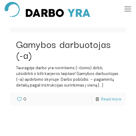
Gamybos darbuotojas
(-a)
Tauragėje darbo yra norintiems (-čioms) dirbti,
užsidirbti ir kilti karjeros laiptais! Gamybos darbuotojas
(-a) apdirbimo skyriuje: Darbo pobūdis: – pagamintų
detalių pagal instrukcijas surinkimas į vieną
[…]
0
Read more