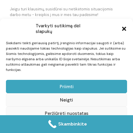
Jeigu turi klausimų, susidūrei su netikėtomis situacijomis
darbo metu - kreipkis į mus ir mes tau padėsime!
Tvarkyti sutikimą dėl
slapukų
+370 620 73344
Siekdami teikti geriausią patirtį, įrenginio informacijai saugoti ir (arba)
info@darboyra.lt
pasiekti naudojame tokias technologijas kaip slapukus. Jei sutiksime su
šiomis technologijomis, galėsime apdoroti duomenis, tokius kaip
naršymo elgsena arba unikalūs ID šioje svetainėje. Nesutikimas arba
sutikimo atšaukimas gali neigiamai paveikti tam tikras funkcijas ir
funkcijas.
Priimti
© Visos teisės saugomos darboyra.lt . Web sprendimas:
Neigti
KibernetinePeleda.lt
Peržiūrėti nuostatas
Skambinkite
Slapukų politika
Privatumo pareiškimas