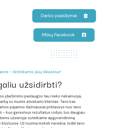
Darbo pasiūlymai
Mūsų Facebook
tis – Atitinkantis jūsų lūkesčius!
aliu užsidirbti?
os įdarbinimo paslaugos tau nieko nekainuoja,
arbą su mumis atsiskaito klientas. Tavo kas
mos pajamos dažniausiai priklausys nuo tavo
ti – kuo geresnius rezultatus rodysi, tuo daugiau
ntiems užsienyje suteikiame apgyvendinimą
 būstuose. Už nuoma mokėti nereikia, todėl tavo