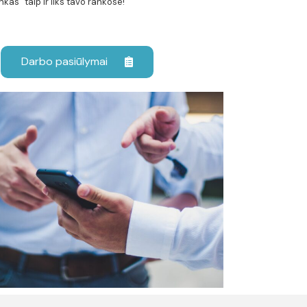
nkas“ taip ir liks tavo rankose!
Darbo pasiūlymai