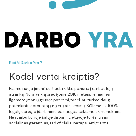
Kodėl Darbo Yra ?
Kodėl verta kreiptis?
Esame nauja įmonė su šiuolaikišku požiūriu į darbuotojų
atranką. Nors veiklą pradėjome 2018 metais, remiamės
ilgamete įmonių grupės patirtimi, todėl jau turime daug
patenkintų darbuotojų ir gerų atsiliepimų. Siūlome tik 100%
legalų darbą, o įdarbinimo paslaugas teikiame tik nemokamai.
Nesvarbu kurioje šalyje dirbsi – Lietuvoje turėsi visas
socialines garantijas, tad oficialiai netapsi emigrantu.