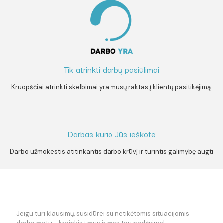
Tik atrinkti darbų pasiūlimai
Kruopščiai atrinkti skelbimai yra mūsų raktas į klientų pasitikėjimą.
Darbas kurio Jūs ieškote
Darbo užmokestis atitinkantis darbo krūvį ir turintis galimybę augti
Jeigu turi klausimų, susidūrei su netikėtomis situacijomis
darbo metu - kreipkis į mus ir mes tau padėsime!