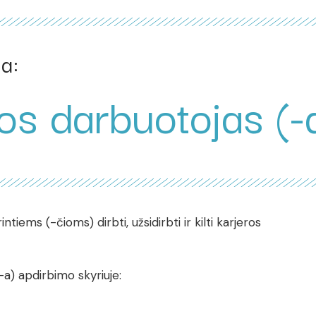
a:
s darbuotojas (-
tiems (-čioms) dirbti, užsidirbti ir kilti karjeros
a) apdirbimo skyriuje: