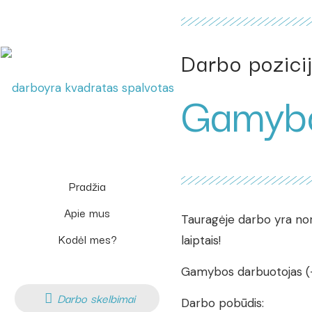
Darbo pozicij
Gamybo
Pradžia
Apie mus
Tauragėje darbo yra norin
Kodėl mes?
laiptais!
Gamybos darbuotojas (-
Darbo skelbimai
Darbo pobūdis: