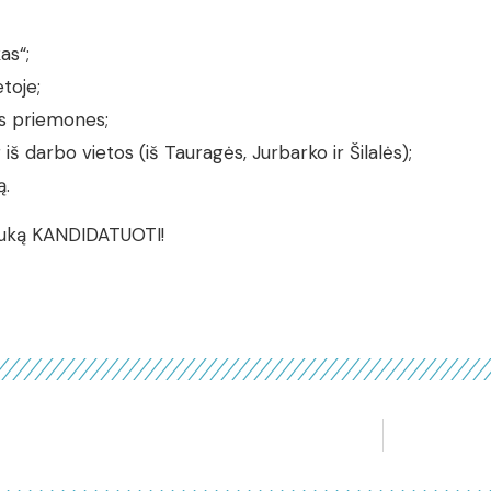
as“;
toje;
as priemones;
š darbo vietos (iš Tauragės, Jurbarko ir Šilalės);
ą.
uką KANDIDATUOTI!