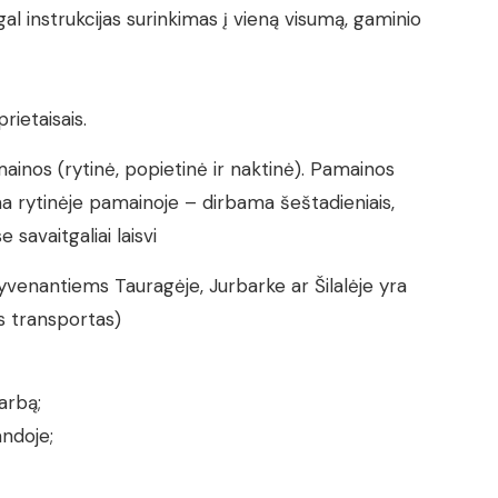
l instrukcijas surinkimas į vieną visumą, gaminio
rietaisais.
ainos (rytinė, popietinė ir naktinė). Pamainos
ma rytinėje pamainoje – dirbama šeštadieniais,
savaitgaliai laisvi
yvenantiems Tauragėje, Jurbarke ar Šilalėje yra
 transportas)
arbą;
ndoje;