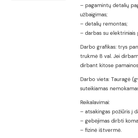
– pagamintų detalių paga
užbaigimas;
– detalių remontas;
– darbas su elektriniais p
Darbo grafikas: trys pam
trukmė 8 val. Jei dirba
dirbant kitose pamainose 
Darbo vieta: Tauragė (g
suteikiamas nemokamas
Reikalavimai:
– atsakingas požiūris į d
– gebėjimas dirbti koma
– fizinė ištvermė.