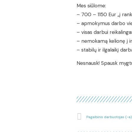
Mes siūlome:
– 700 – 1150 Eur „į rank
– apmokymus darbo vie
– visas darbui reikaling
– nemokamą kelionę į ir i
– stabilų ir ilgalaikį darb
Nesnausk! Spausk mygt
Pagalbinis darbuotojas (-a)