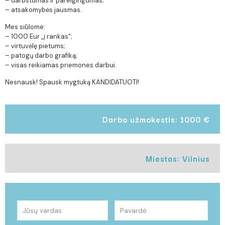
– darbštumas ir pareigingumas;
– atsakomybės jausmas.
Mes siūlome:
– 1000 Eur „į rankas“;
– virtuvėlę pietums;
– patogų darbo grafiką;
– visas reikiamas priemones darbui.
Nesnausk! Spausk mygtuką KANDIDATUOTI!
Darbo užmokestis: 1000 €
Miestas: Vilnius