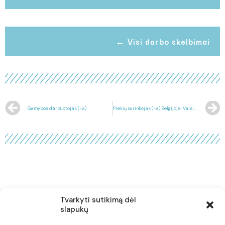
← Visi darbo skelbimai
Gamybos darbuotojas (-a)
Prekių surinkėjas (-a) Belgijoje! Vaisių ir daržovių sandėlyje!
Tvarkyti sutikimą dėl
Jeigu turi klausimų, susidūrei su netikėtomis situacijomis
slapukų
darbo metu - kreipkis į mus ir mes tau padėsime!