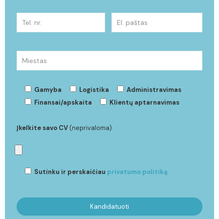
Gamyba
Logistika
Administravimas
Finansai/apskaita
Klientų aptarnavimas
Įkelkite savo CV
(neprivaloma)
Sutinku ir perskaičiau
privatumo politiką