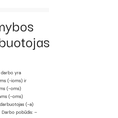
mybos
buotojas
 darbo yra
ms (-ioms) ir
ems (-oms)
ams (-oms)
arbuotojas (-a)
! Darbo pobūdis: –