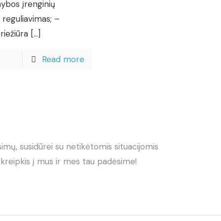
ybos įrenginių
r reguliavimas; –
riežiūra
[…]
Read more
usimų, susidūrei su netikėtomis situacijomis
kreipkis į mus ir mes tau padėsime!