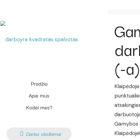
Ga
dar
(-a)
Pradžia
Klaipėdoje
Apie mus
punktualie
atsakingi
Kodėl mes?
darbuotoj
Gamybos d
Darbo skelbimai
Klaipėdoje