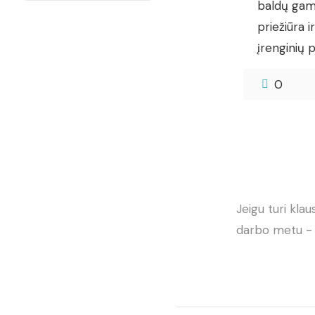
baldų gam
priežiūra i
įrenginių p
0
Jeigu turi kla
darbo metu - 