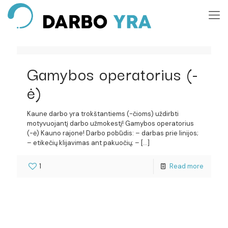
Gamybos operatorius (-
ė)
Kaune darbo yra trokštantiems (-čioms) uždirbti
motyvuojantį darbo užmokestį! Gamybos operatorius
(-ė) Kauno rajone! Darbo pobūdis: – darbas prie linijos;
– etikečių klijavimas ant pakuočių; –
[…]
1
Read more