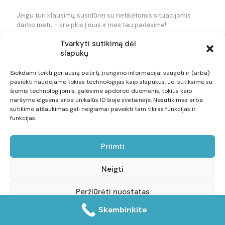
Jeigu turi klausimų, susidūrei su netikėtomis situacijomis
darbo metu - kreipkis į mus ir mes tau padėsime!
Tvarkyti sutikimą dėl
slapukų
+370 620 73344
Siekdami teikti geriausią patirtį, įrenginio informacijai saugoti ir (arba)
info@darboyra.lt
pasiekti naudojame tokias technologijas kaip slapukus. Jei sutiksime su
šiomis technologijomis, galėsime apdoroti duomenis, tokius kaip
naršymo elgsena arba unikalūs ID šioje svetainėje. Nesutikimas arba
sutikimo atšaukimas gali neigiamai paveikti tam tikras funkcijas ir
funkcijas.
Priimti
© Visos teisės saugomos darboyra.lt . Web sprendimas:
Neigti
KibernetinePeleda.lt
Peržiūrėti nuostatas
Skambinkite
Slapukų politika
Privatumo pareiškimas